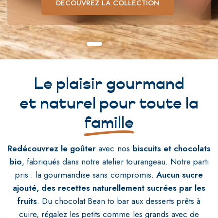
DÉCOUVREZ LA COLLECTION
JE DÉCOUVRE
JE COMMANDE
TOUT SAVOIR
Le plaisir gourmand
et naturel pour toute la
famille
Redécouvrez le goûter
avec nos
biscuits et chocolats
bio
, fabriqués dans notre atelier tourangeau. Notre parti
pris : la gourmandise sans compromis.
Aucun sucre
ajouté, des recettes naturellement sucrées par les
fruits
. Du chocolat Bean to bar aux desserts prêts à
cuire, régalez les petits comme les grands avec de