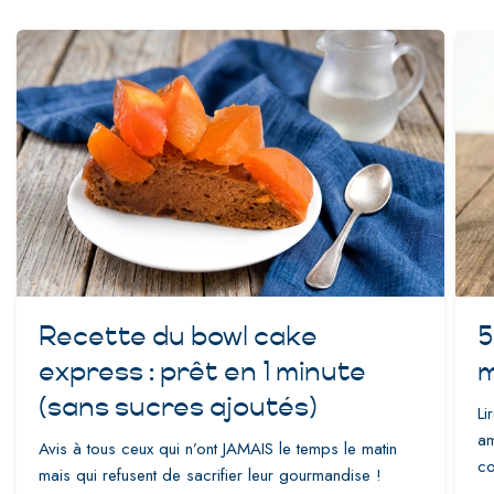
Recette du bowl cake
5
express : prêt en 1 minute
m
(sans sucres ajoutés)
Li
am
Avis à tous ceux qui n’ont JAMAIS le temps le matin
co
mais qui refusent de sacrifier leur gourmandise !