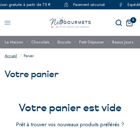
ison gratuite à partir de 75 €
Paiement sécurisé
Expédit
0
La Maison
Chocolats
Biscuits
Petit Déjeuner
Beaux Jours
Accueil
/
Panier
Votre panier
Votre panier est vide
Prêt à trouver vos nouveaux produits préférés ?