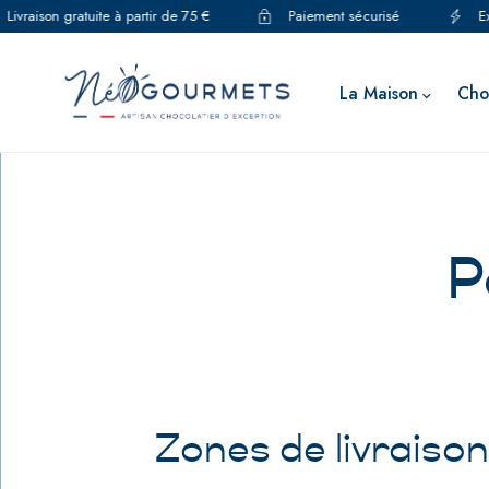
Livraison gratuite à partir de 75 €
Paiement sécurisé
Ex
La Maison
Cho
P
Zones de livraison