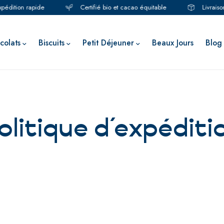
pédition rapide
Certifié bio et cacao équitable
Livraison
colats
Biscuits
Petit Déjeuner
Beaux Jours
Blog
olitique d’expéditi